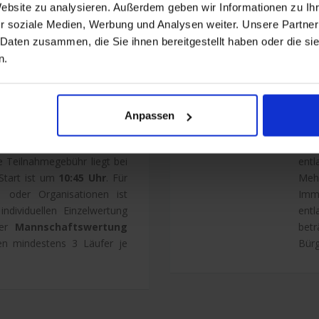
Website zu analysieren. Außerdem geben wir Informationen zu I
r soziale Medien, Werbung und Analysen weiter. Unsere Partner
 Daten zusammen, die Sie ihnen bereitgestellt haben oder die s
Hau
n.
ne Strecke von
6,5-km
und
Der 
sterten Hobby-Läufer aus
12,
mgebung angeboten. Die
bes
Anpassen
sich aus einer kleinen 2,3-
Stre
roßen 4,2-km-Runde durch
3 x
 Teilnahmegebühr liegt bei
ent
 Start ist um
10:45 Uhr
. Für
Meh
 oder Organisationen ist
Imm
individuellen Einzelwertung
entl
der
Mannschaftswertung
bet
en mindestens 3 Läufer je
Bür