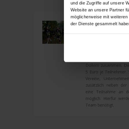
und die Zugriffe auf unsere 
Website an unsere Partner fü
möglicherweise mit weiteren
Bürgerlauf
der Dienste gesammelt habe
Der Bürgerlauf hat ei
wird für alle begei
Dollern und der U
Streckenführung setzt 
km-Runde und einer g
Dollern zusammen. Die
5 Euro je Teilnehmer.
Vereine, Unternehmen
zusätzlich neben der 
eine Teilnahme an 
möglich. Hierfür werd
Team benötigt.