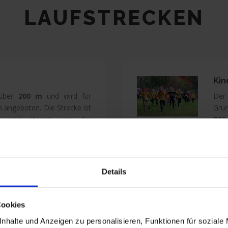
LAUFSTRECKEN
Kin
 über
200 m
und wird für
Der 
en angeboten. Die Strecke ist
Gru
tet und startet vor der
800
art/Zielbereich und geht
km
Tannenweg entlang. Die
ange
s und jedes Kind erhält ein
geh
 Lauf. Start ist um
9:00 Uhr
.
Meh
Details
Imm
Tan
Juge
Cookies
(0,8
nhalte und Anzeigen zu personalisieren, Funktionen für soziale