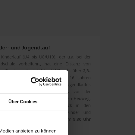
der- und Jugendlauf
Kinderlauf (U4 bis U8/U10), der u.a. bei der
ndschule vorbeiführt, hat eine Distanz von
m
. Der Jugendlauf (U8 bis U16) geht über
2,3-
und wird für Teilnehmer bis 16 Jahren
boten. Die Streckenführung des Jugendlaufes
t entlang des Start/Zielbereichs vor der
rzweckhalle im Tannenweg über den Heuweg,
Über Cookies
engrund und Osterberg zurück in den
nenweg. Das Startgeld für Kinder und
ndliche liegt bei 2 Euro. Start ist um
9:30 Uhr
-km) bzw.
10:00 Uhr
(2,3-km).
 Medien anbieten zu können