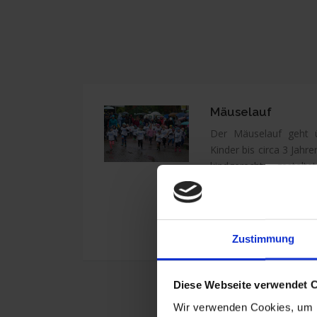
Mäuselauf
Der Mäuselauf geht
Kinder bis circa 3 Jahr
kindgerecht gestal
Mehrzweckhalle im St
einige Meter den 
Teilnahme ist kostenlo
eigenes T-Shirt für den
Zustimmung
Diese Webseite verwendet 
Wir verwenden Cookies, um I